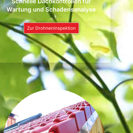
Schnelle Dachkontrollen für
Wartung und Schadensanalyse
Zur Drohneninspektion
NEU